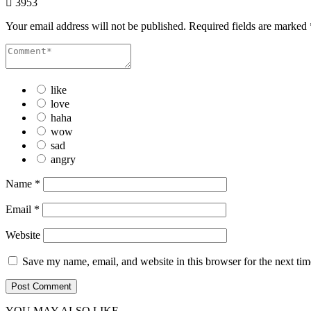
3953
Your email address will not be published.
Required fields are marked
like
love
haha
wow
sad
angry
Name
*
Email
*
Website
Save my name, email, and website in this browser for the next ti
YOU MAY ALSO LIKE