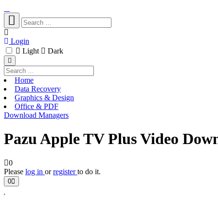
Login
Light
Dark
Home
Data Recovery
Graphics & Design
Office & PDF
Download Managers
Pazu Apple TV Plus Video Down
0
Please
log in
or
register
to do it.
0