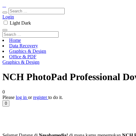
Login
Light
Dark
Home
Data Recovery
Graphics & Design
Office & PDF
Graphics & Design
NCH PhotoPad Professional Dow
0
Please
log in
or
register
to do it.
0
Selamat Datang di
Nesabamedia!
di mana kamu menemukan
NCH P