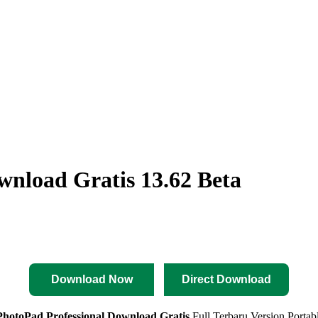
nload Gratis 13.62 Beta
Download Now
Direct Download
hotoPad Professional
Download Gratis
Full Terbaru Version Portab