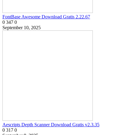
FontBase Awesome Download Gratis 2.22.67
0
347
0
September 10, 2025
Aescripts Depth Scanner Download Gratis v2.3.35
0
317
0