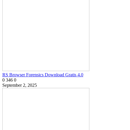
RS Browser Forensics Download Gratis 4.0
0
346
0
September 2, 2025