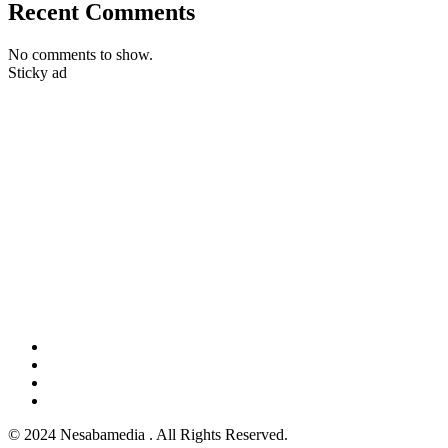
Recent Comments
No comments to show.
Sticky ad
© 2024 Nesabamedia . All Rights Reserved.