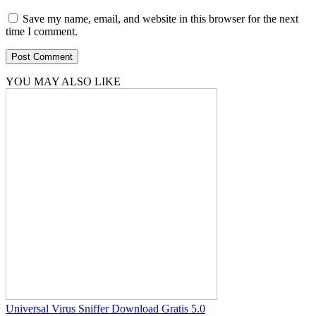
Save my name, email, and website in this browser for the next
time I comment.
YOU MAY ALSO LIKE
Universal Virus Sniffer Download Gratis 5.0