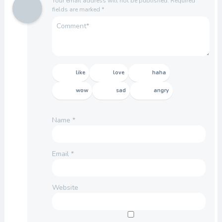
Your email address will not be published.
Required
fields are marked
*
like
love
haha
wow
sad
angry
Name
*
Email
*
Website