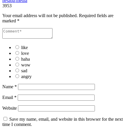
nesaba-media
3953
Your email address will not be published.
Required fields are
marked
*
like
love
haha
wow
sad
angry
Name
*
Email
*
Website
Save my name, email, and website in this browser for the next
time I comment.