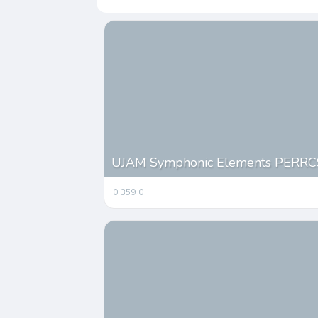
UJAM Symphonic Elements PERRCS 
0
359
0