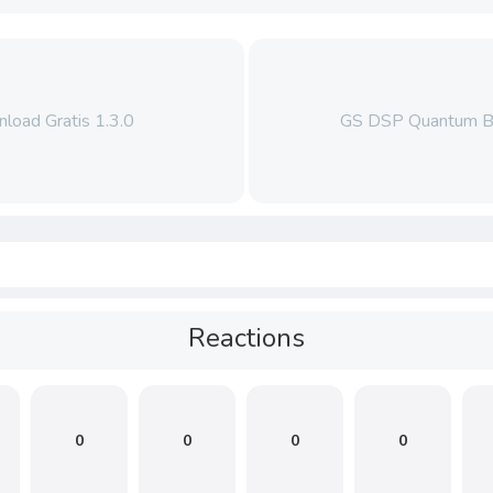
load Gratis 1.3.0
GS DSP Quantum Bu
Reactions
0
0
0
0