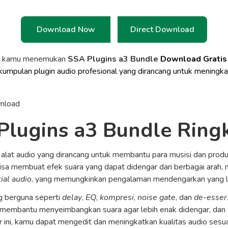
Download Now
Direct Download
a kamu menemukan
SSA Plugins a3 Bundle
Download Gratis
kumpulan plugin audio profesional yang dirancang untuk meningkat
Plugins a3 Bundle Ring
alat audio yang dirancang untuk membantu para musisi dan prod
 bisa membuat efek suara yang dapat didengar dari berbagai arah, 
ial audio
, yang memungkinkan pengalaman mendengarkan yang le
ng berguna seperti
delay
,
EQ
,
kompresi
,
noise gate
, dan
de-esser
membantu menyeimbangkan suara agar lebih enak didengar, dan
r ini, kamu dapat mengedit dan meningkatkan kualitas audio sesu