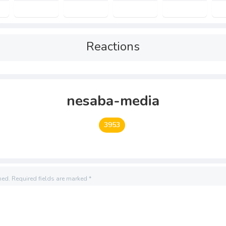
Reactions
nesaba-media
3953
hed.
Required fields are marked
*