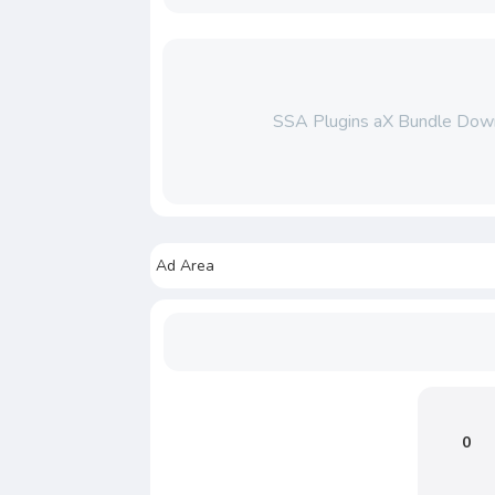
SSA Plugins aX Bundle Down
Ad Area
0