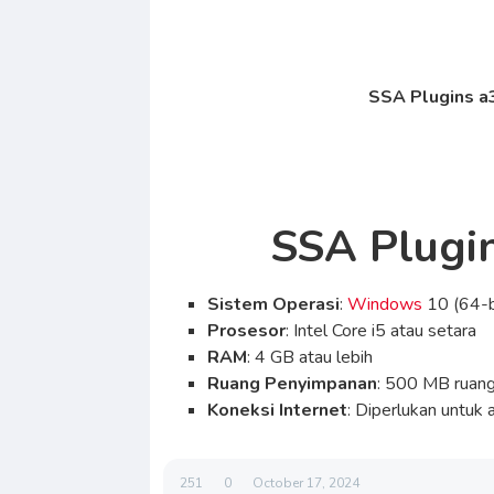
SSA Plugins a3
SSA Plugi
Sistem Operasi
:
Windows
10 (64-b
Prosesor
: Intel Core i5 atau setara
RAM
: 4 GB atau lebih
Ruang Penyimpanan
: 500 MB ruan
Koneksi Internet
: Diperlukan untuk
251
0
October 17, 2024