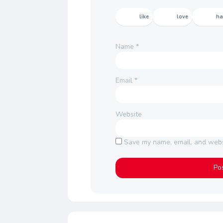
like
love
h
Name
*
Email
*
Website
Save my name, email, and websi