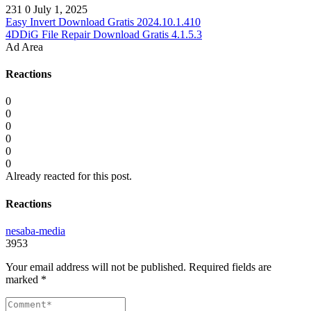
231
0
July 1, 2025
Easy Invert Download Gratis 2024.10.1.410
4DDiG File Repair Download Gratis 4.1.5.3
Ad Area
Reactions
0
0
0
0
0
0
Already reacted for this post.
Reactions
nesaba-media
3953
Your email address will not be published.
Required fields are
marked
*