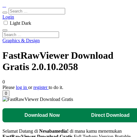
Login
Light
Dark
Graphics & Design
FastRawViewer Download
Gratis 2.0.10.2058
0
Please
log in
or
register
to do it.
0
Download Now
Direct Download
Selamat Datang di
Nesabamedia!
di mana kamu menemukan
FastRawViewer
Download Gratis
Full Terbaru Version Portable