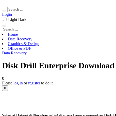
Login
Light
Dark
Home
Data Recovery
Graphics & Design
Office & PDF
Data Recovery
Disk Drill Enterprise Download 
0
Please
log in
or
register
to do it.
0
Selamat Datang di
Nesabamedia!
di mana kamu menemukan
Disk D