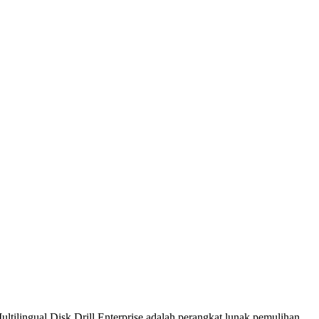
ultilingual.Disk Drill Enterprise adalah perangkat lunak pemulihan