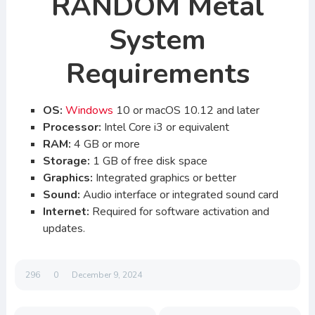
RANDOM Metal
System
Requirements
OS:
Windows
10 or macOS 10.12 and later
Processor:
Intel Core i3 or equivalent
RAM:
4 GB or more
Storage:
1 GB of free disk space
Graphics:
Integrated graphics or better
Sound:
Audio interface or integrated sound card
Internet:
Required for software activation and
updates.
296
0
December 9, 2024