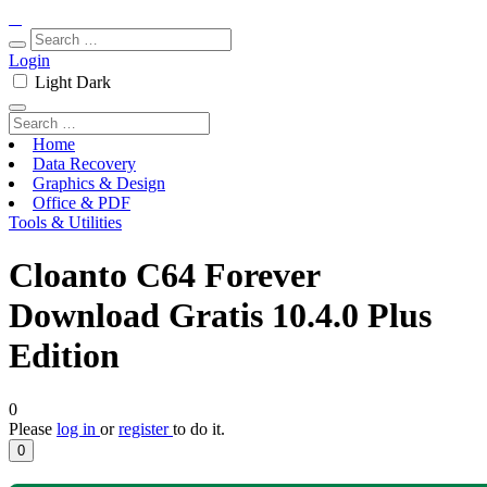
Login
Light
Dark
Home
Data Recovery
Graphics & Design
Office & PDF
Tools & Utilities
Cloanto C64 Forever
Download Gratis 10.4.0 Plus
Edition
0
Please
log in
or
register
to do it.
0