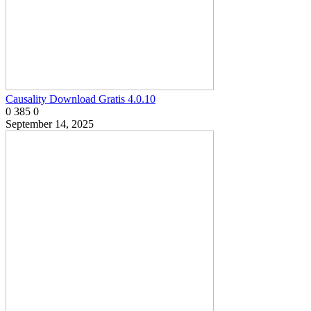
Causality Download Gratis 4.0.10
0
385
0
September 14, 2025