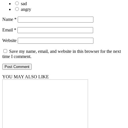
sad
angry
Name
*
Email
*
Website
Save my name, email, and website in this browser for the next
time I comment.
YOU MAY ALSO LIKE