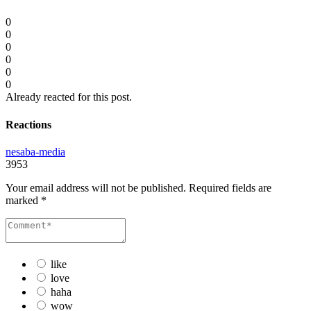
0
0
0
0
0
0
Already reacted for this post.
Reactions
nesaba-media
3953
Your email address will not be published.
Required fields are
marked
*
like
love
haha
wow