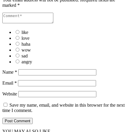
marked
*
like
love
haha
wow
sad
angry
Name
*
Email
*
Website
Save my name, email, and website in this browser for the next
time I comment.
YOU MAY ALSO LIKE