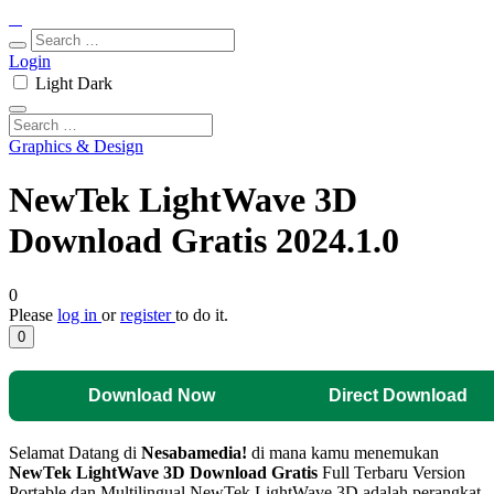
Login
Light
Dark
Graphics & Design
NewTek LightWave 3D
Download Gratis 2024.1.0
0
Please
log in
or
register
to do it.
0
Download Now
Direct Download
Selamat Datang di
Nesabamedia!
di mana kamu menemukan
NewTek LightWave 3D
Download Gratis
Full Terbaru Version
Portable dan Multilingual.NewTek LightWave 3D adalah perangkat