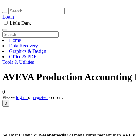
Login
Light
Dark
Home
Data Recovery
Graphics & Design
Office & PDF
Tools & Utilities
AVEVA Production Accounting 
0
Please
log in
or
register
to do it.
0
Selamat Datang di
Nesabamedia!
di mana kamu menemukan
AVEVA