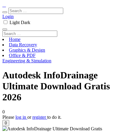
Login
Light
Dark
Home
Data Recovery
Graphics & Design
Office & PDF
Engineering & Simulation
Autodesk InfoDrainage
Ultimate Download Gratis
2026
0
Please
log in
or
register
to do it.
0