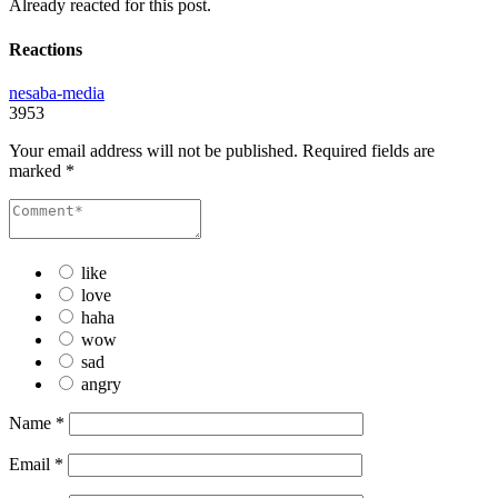
Already reacted for this post.
Reactions
nesaba-media
3953
Your email address will not be published.
Required fields are
marked
*
like
love
haha
wow
sad
angry
Name
*
Email
*