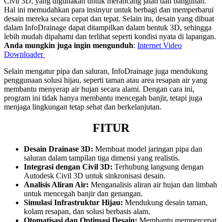
Civil 3D, yang digunakan untuk merancang jalan dan bangunan.
Hal ini memudahkan para insinyur untuk berbagi dan memperbarui
desain mereka secara cepat dan tepat. Selain itu, desain yang dibuat
dalam InfoDrainage dapat ditampilkan dalam bentuk 3D, sehingga
lebih mudah dipahami dan terlihat seperti kondisi nyata di lapangan.
Anda mungkin juga ingin mengunduh
:
Internet Video
Downloader
Selain mengatur pipa dan saluran, InfoDrainage juga mendukung
penggunaan solusi hijau, seperti taman atau area resapan air yang
membantu menyerap air hujan secara alami. Dengan cara ini,
program ini tidak hanya membantu mencegah banjir, tetapi juga
menjaga lingkungan tetap sehat dan berkelanjutan.
FITUR
Desain Drainase 3D:
Membuat model jaringan pipa dan
saluran dalam tampilan tiga dimensi yang realistis.
Integrasi dengan Civil 3D:
Terhubung langsung dengan
Autodesk Civil 3D untuk sinkronisasi desain.
Analisis Aliran Air:
Menganalisis aliran air hujan dan limbah
untuk mencegah banjir dan genangan.
Simulasi Infrastruktur Hijau:
Mendukung desain taman,
kolam resapan, dan solusi berbasis alam.
Otomatisasi dan Optimasi Desain:
Membantu mempercepat