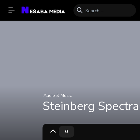
Audio & Music
Steinberg Spectra
0