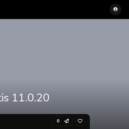
is 11.0.20
0