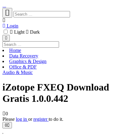
Login
Light
Dark
Home
Data Recovery
Graphics & Design
Office & PDF
Audio & Music
iZotope FXEQ Download
Gratis 1.0.0.442
0
Please
log in
or
register
to do it.
0