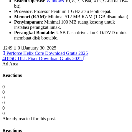
Sistem Operasi
:
Windows
10, 8, 7, Vista, XP (32-bit dan 64-
bit).
Prosesor
: Prosesor Pentium 1 GHz atau lebih cepat.
Memori (RAM)
: Minimal 512 MB RAM (1 GB disarankan).
Penyimpanan
: Minimal 100 MB ruang kosong untuk
instalasi perangkat lunak.
Perangkat Bootable
: USB flash drive atau CD/DVD untuk
membuat disk bootable.
249
0
January 30, 2025
Perforce Helix Core Download Gratis 2025
4DDiG DLL Fixer Download Gratis 2025
Ad Area
Reactions
0
0
0
0
0
0
Already reacted for this post.
Reactions