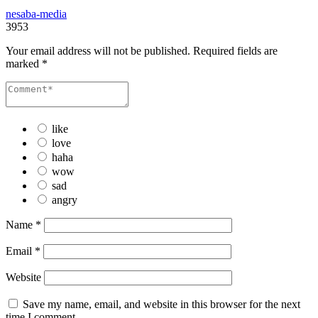
nesaba-media
3953
Your email address will not be published.
Required fields are
marked
*
like
love
haha
wow
sad
angry
Name
*
Email
*
Website
Save my name, email, and website in this browser for the next
time I comment.