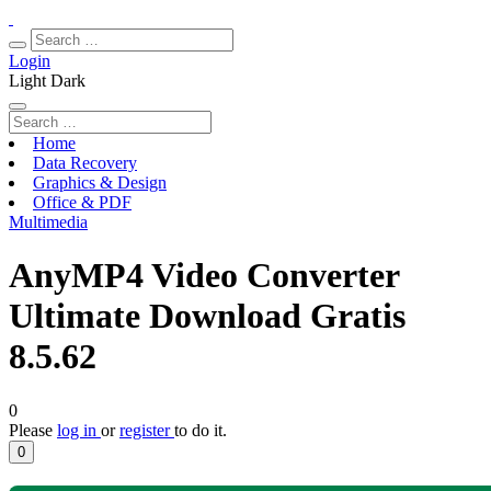
Login
Light
Dark
Home
Data Recovery
Graphics & Design
Office & PDF
Multimedia
AnyMP4 Video Converter
Ultimate Download Gratis
8.5.62
0
Please
log in
or
register
to do it.
0