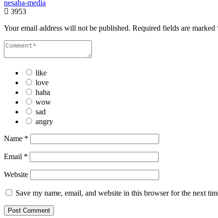
nesaba-media
3953
Your email address will not be published.
Required fields are marked
like
love
haha
wow
sad
angry
Name
*
Email
*
Website
Save my name, email, and website in this browser for the next ti