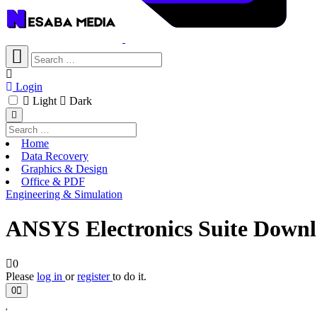
Login
Light
Dark
Home
Data Recovery
Graphics & Design
Office & PDF
Engineering & Simulation
ANSYS Electronics Suite Downl
0
Please
log in
or
register
to do it.
0