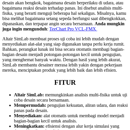
desain akan bengkok, bagaimana desain berperilaku di udara, atau
bagaimana reaksi desain terhadap panas. Ini disebut analisis multi-
fisika, yang berarti menguji beberapa hal sekaligus. Misalnya, kamu
bisa melihat bagaimana setang sepeda berfungsi saat dibengkokkan,
dipanaskan, dan terpapar angin secara bersamaan.
Anda mungkin
juga ingin mengunduh
:
TeeChart Pro VCL-FMX
Altair SimLab membuat proses uji coba ini lebih mudah dengan
menyediakan alat-alat yang siap digunakan tanpa perlu kerja rumit.
Bahkan, perangkat lunak ini bisa secara otomatis membagi bagian-
bagian desain menjadi potongan-potongan kecil untuk pengujian,
yang menghemat banyak waktu. Dengan hasil yang lebih akurat,
SimLab membantu desainer merasa lebih yakin dengan pekerjaan
mereka, menciptakan produk yang lebih baik dan lebih efisien.
FITUR
Altair SimLab:
memungkinkan analisis multi-fisika untuk uji
coba desain secara bersamaan.
Mempermudah:
pengujian kekuatan, aliran udara, dan reaksi
panas pada desain.
Menyediakan:
alat otomatis untuk membagi model menjadi
bagian-bagian kecil untuk analisis.
Meningkatkan:
efisiensi dengan alur kerja simulasi yang