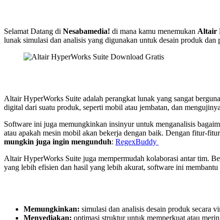
Selamat Datang di
Nesabamedia!
di mana kamu menemukan
Altair
lunak simulasi dan analisis yang digunakan untuk desain produk dan p
Altair HyperWorks Suite adalah perangkat lunak yang sangat bergun
digital dari suatu produk, seperti mobil atau jembatan, dan mengujin
Software ini juga memungkinkan insinyur untuk menganalisis bagaima
atau apakah mesin mobil akan bekerja dengan baik. Dengan fitur-fitur
mungkin juga ingin mengunduh
:
RegexBuddy
Altair HyperWorks Suite juga mempermudah kolaborasi antar tim. Be
yang lebih efisien dan hasil yang lebih akurat, software ini memban
Memungkinkan:
simulasi dan analisis desain produk secara vir
Menyediakan:
optimasi struktur untuk memperkuat atau meri