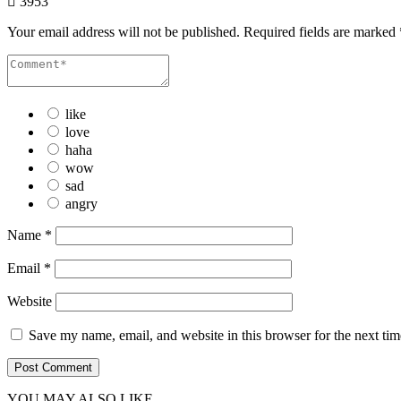
3953
Your email address will not be published.
Required fields are marked
like
love
haha
wow
sad
angry
Name
*
Email
*
Website
Save my name, email, and website in this browser for the next ti
YOU MAY ALSO LIKE