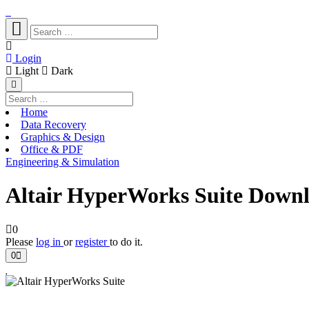
Login
Light
Dark
Home
Data Recovery
Graphics & Design
Office & PDF
Engineering & Simulation
Altair HyperWorks Suite Downl
0
Please
log in
or
register
to do it.
0