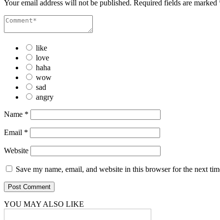
Your email address will not be published.
Required fields are marked
like
love
haha
wow
sad
angry
Name
*
Email
*
Website
Save my name, email, and website in this browser for the next ti
YOU MAY ALSO LIKE