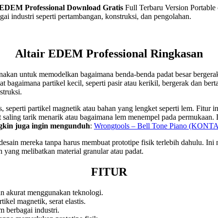
 EDEM Professional
Download Gratis
Full Terbaru Version Portable 
agai industri seperti pertambangan, konstruksi, dan pengolahan.
Altair EDEM Professional Ringkasan
unakan untuk memodelkan bagaimana benda-benda padat besar bergerak
gaimana partikel kecil, seperti pasir atau kerikil, bergerak dan berta
struksi.
, seperti partikel magnetik atau bahan yang lengket seperti lem. Fit
agnet saling tarik menarik atau bagaimana lem menempel pada permuka
kin juga ingin mengunduh
:
Wrongtools – Bell Tone Piano (KONT
sain mereka tanpa harus membuat prototipe fisik terlebih dahulu. I
n yang melibatkan material granular atau padat.
FITUR
gan akurat menggunakan teknologi.
ikel magnetik, serat elastis.
m berbagai industri.