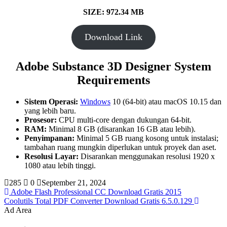
SIZE: 972.34 MB
Download Link
Adobe Substance 3D Designer System
Requirements
Sistem Operasi:
Windows
10 (64-bit) atau macOS 10.15 dan
yang lebih baru.
Prosesor:
CPU multi-core dengan dukungan 64-bit.
RAM:
Minimal 8 GB (disarankan 16 GB atau lebih).
Penyimpanan:
Minimal 5 GB ruang kosong untuk instalasi;
tambahan ruang mungkin diperlukan untuk proyek dan aset.
Resolusi Layar:
Disarankan menggunakan resolusi 1920 x
1080 atau lebih tinggi.
285
0
September 21, 2024
Adobe Flash Professional CC Download Gratis 2015
Coolutils Total PDF Converter Download Gratis 6.5.0.129
Ad Area