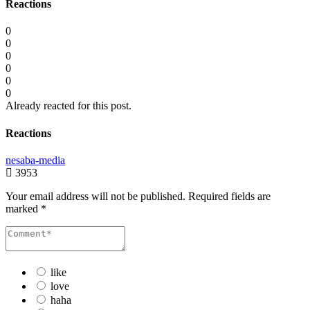
Reactions
0
0
0
0
0
0
Already reacted for this post.
Reactions
nesaba-media
3953
Your email address will not be published.
Required fields are
marked
*
like
love
haha