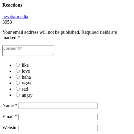
Reactions
nesaba-media
3953
Your email address will not be published.
Required fields are
marked
*
like
love
haha
wow
sad
angry
Name
*
Email
*
Website