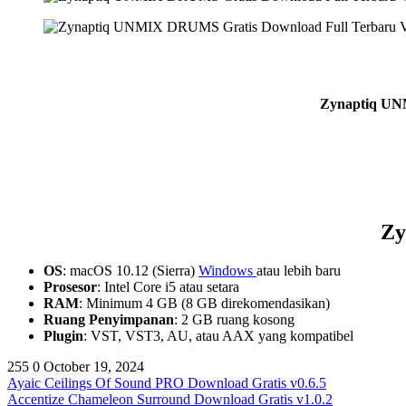
Zynaptiq UNM
Zy
OS
: macOS 10.12 (Sierra)
Windows
atau lebih baru
Prosesor
: Intel Core i5 atau setara
RAM
: Minimum 4 GB (8 GB direkomendasikan)
Ruang Penyimpanan
: 2 GB ruang kosong
Plugin
: VST, VST3, AU, atau AAX yang kompatibel
255
0
October 19, 2024
Ayaic Ceilings Of Sound PRO Download Gratis v0.6.5
Accentize Chameleon Surround Download Gratis v1.0.2