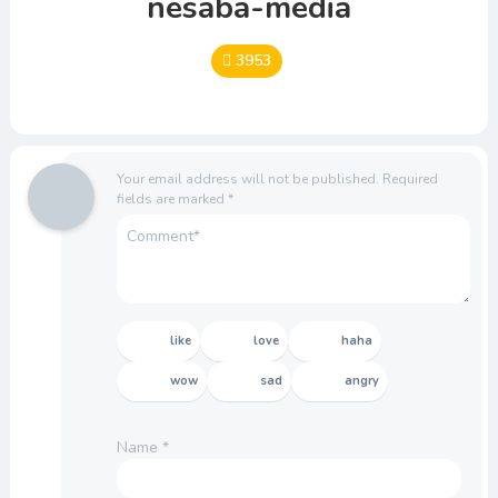
nesaba-media
3953
Your email address will not be published.
Required
fields are marked
*
like
love
haha
wow
sad
angry
Name
*