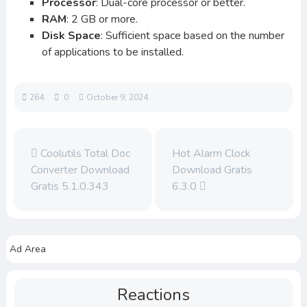
Processor
: Dual-core processor or better.
RAM
: 2 GB or more.
Disk Space
: Sufficient space based on the number
of applications to be installed.
264
0
October 9, 2024
Coolutils Total Doc
Hot Alarm Clock
Converter Download
Download Gratis
Gratis 5.1.0.343
6.3.0
Ad Area
Reactions