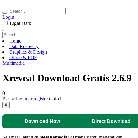
Login
Light
Dark
Home
Data Recovery
Graphics & Design
Office & PDF
Multimedia
Xreveal Download Gratis 2.6.9
0
Please
log in
or
register
to do it.
0
Download Now
Direct Download
Selamat Datang di
Nesabamedia!
di mana kamu menemukan