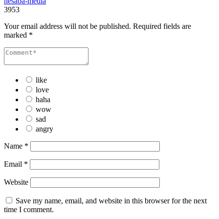
nesaba-media
3953
Your email address will not be published.
Required fields are
marked
*
like
love
haha
wow
sad
angry
Name
*
Email
*
Website
Save my name, email, and website in this browser for the next
time I comment.