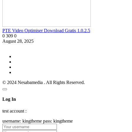
PTE Video Optimiser Download Gratis 1.0.2.5
0
309
0
August 28, 2025
© 2024 Nesabamedia . All Rights Reserved.
Log In
test account :
username: kingtheme pass: kingtheme