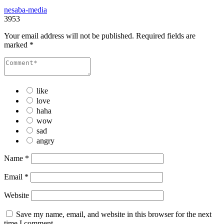
nesaba-media
3953
Your email address will not be published.
Required fields are
marked
*
like
love
haha
wow
sad
angry
Name
*
Email
*
Website
Save my name, email, and website in this browser for the next
time I comment.