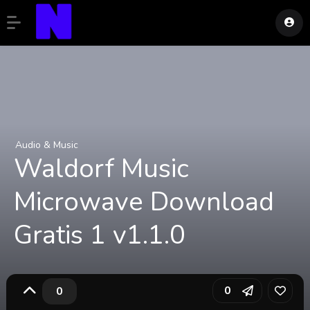
Audio & Music
Waldorf Music
Microwave Download
Gratis 1 v1.1.0
0
0