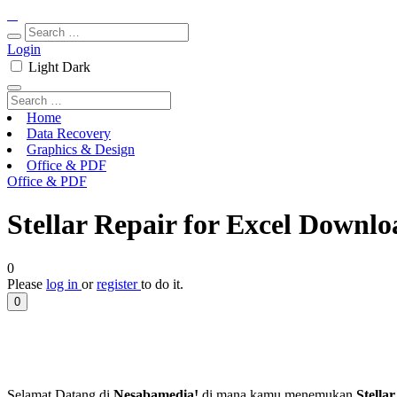
Login
Light
Dark
Home
Data Recovery
Graphics & Design
Office & PDF
Office & PDF
Stellar Repair for Excel Downloa
0
Please
log in
or
register
to do it.
0
Selamat Datang di
Nesabamedia!
di mana kamu menemukan
Stella