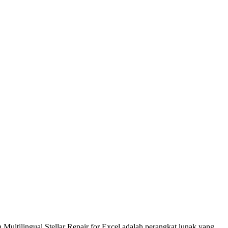
 Multilingual.
Stellar Repair for Excel adalah perangkat lunak yang