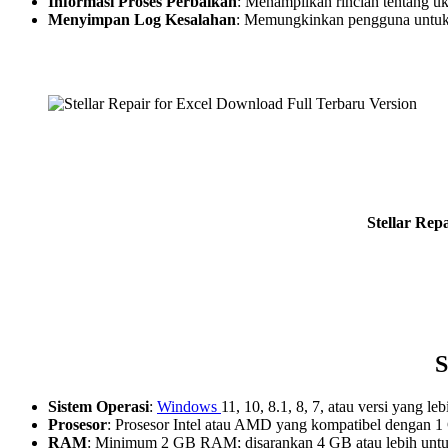
Informasi Proses Perbaikan
: Menampilkan rincian tentang uku
Menyimpan Log Kesalahan
: Memungkinkan pengguna untuk m
Stellar Rep
S
Sistem Operasi
:
Windows
11, 10, 8.1, 8, 7, atau versi yang leb
Prosesor
: Prosesor Intel atau AMD yang kompatibel dengan 1 
RAM
: Minimum 2 GB RAM; disarankan 4 GB atau lebih untuk 