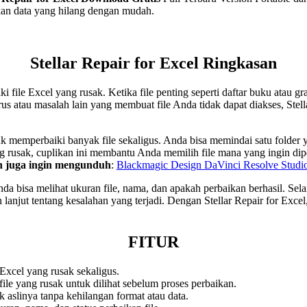
kan data yang hilang dengan mudah.
Stellar Repair for Excel Ringkasan
ile Excel yang rusak. Ketika file penting seperti daftar buku atau gr
irus atau masalah lain yang membuat file Anda tidak dapat diakses, St
 memperbaiki banyak file sekaligus. Anda bisa memindai satu folder ya
 rusak, cuplikan ini membantu Anda memilih file mana yang ingin diperb
 juga ingin mengunduh
:
Blackmagic Design DaVinci Resolve Studi
a bisa melihat ukuran file, nama, dan apakah perbaikan berhasil. Sela
h lanjut tentang kesalahan yang terjadi. Dengan Stellar Repair for Ex
FITUR
Excel yang rusak sekaligus.
file yang rusak untuk dilihat sebelum proses perbaikan.
 aslinya tanpa kehilangan format atau data.