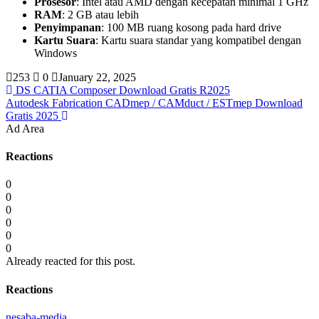
Prosesor
: Intel atau AMD dengan kecepatan minimal 1 GHz
RAM
: 2 GB atau lebih
Penyimpanan
: 100 MB ruang kosong pada hard drive
Kartu Suara
: Kartu suara standar yang kompatibel dengan
Windows
253
0
January 22, 2025
DS CATIA Composer Download Gratis R2025
Autodesk Fabrication CADmep / CAMduct / ESTmep Download
Gratis 2025
Ad Area
Reactions
0
0
0
0
0
0
Already reacted for this post.
Reactions
nesaba-media