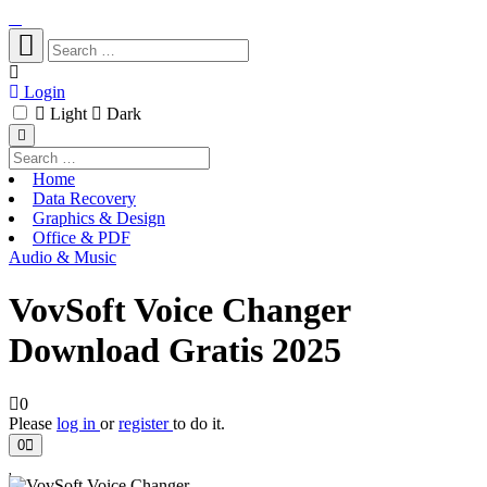
Login
Light
Dark
Home
Data Recovery
Graphics & Design
Office & PDF
Audio & Music
VovSoft Voice Changer
Download Gratis 2025
0
Please
log in
or
register
to do it.
0