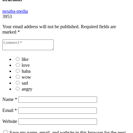
nesaba-media
3953
Your email address will not be published.
Required fields are
marked
*
like
love
haha
wow
sad
angry
Name
*
Email
*
Website
Save my name, email, and website in this browser for the next