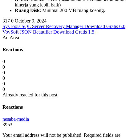
kinerja yang lebih baik)
Ruang Disk
: Minimal 200 MB ruang kosong.
317
0
October 9, 2024
SysTools SQL Server Recovery Manager Download Gratis 6.0
VovSoft JSON Beautifier Download Gratis 1.5
Ad Area
Reactions
0
0
0
0
0
0
Already reacted for this post.
Reactions
nesaba-media
3953
Your email address will not be published.
Required fields are