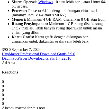
Sistem Operasi:
Windows
10 atau lebih baru, atau Linux 64-
bit terbaru.
Prosesor:
Prosesor 64-bit dengan dukungan virtualisasi
(misalnya Intel VT-x atau AMD-V).
Memori:
Minimum 4 GB RAM, disarankan 8 GB atau lebih.
Ruang Penyimpanan:
Minimum 1 GB ruang disk kosong
untuk instalasi, lebih banyak ruang diperlukan untuk mesin
virtual yang dibuat.
Kartu Grafis:
Kartu grafis dengan dukungan baru,
disarankan untuk dukungan grafis yang lebih baik.
390
0
September 7, 2024
HttpMaster Professional Download Gratis 5.9.0
Daum PotPlayer Download Gratis 1.7.22316
Ad Area
Reactions
0
0
0
0
0
0
Already reacted for this post.