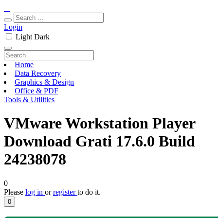
Login
Light
Dark
Home
Data Recovery
Graphics & Design
Office & PDF
Tools & Utilities
VMware Workstation Player
Download Grati 17.6.0 Build
24238078
0
Please
log in
or
register
to do it.
0