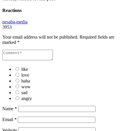
Reactions
nesaba-media
3953
Your email address will not be published.
Required fields are
marked
*
like
love
haha
wow
sad
angry
Name
*
Email
*
Website