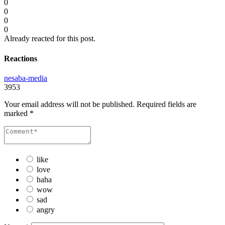
0
0
0
0
Already reacted for this post.
Reactions
nesaba-media
3953
Your email address will not be published.
Required fields are
marked
*
like
love
haha
wow
sad
angry