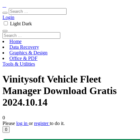
Login
Light
Dark
Home
Data Recovery
Graphics & Design
Office & PDF
Tools & Utilities
Vinitysoft Vehicle Fleet
Manager Download Gratis
2024.10.14
0
Please
log in
or
register
to do it.
0