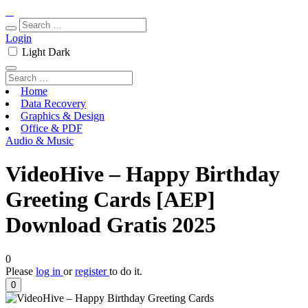
Login
Light
Dark
Home
Data Recovery
Graphics & Design
Office & PDF
Audio & Music
VideoHive – Happy Birthday
Greeting Cards [AEP]
Download Gratis 2025
0
Please
log in
or
register
to do it.
0