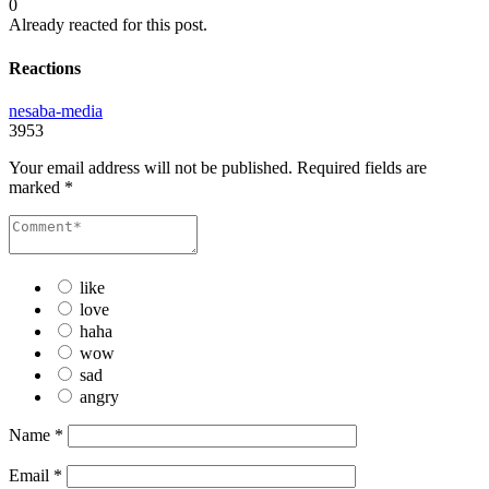
0
Already reacted for this post.
Reactions
nesaba-media
3953
Your email address will not be published.
Required fields are
marked
*
like
love
haha
wow
sad
angry
Name
*
Email
*