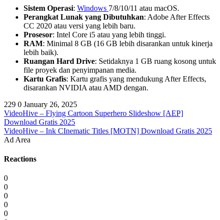
Sistem Operasi
:
Windows
7/8/10/11 atau macOS.
Perangkat Lunak yang Dibutuhkan
: Adobe After Effects
CC 2020 atau versi yang lebih baru.
Prosesor
: Intel Core i5 atau yang lebih tinggi.
RAM
: Minimal 8 GB (16 GB lebih disarankan untuk kinerja
lebih baik).
Ruangan Hard Drive
: Setidaknya 1 GB ruang kosong untuk
file proyek dan penyimpanan media.
Kartu Grafis
: Kartu grafis yang mendukung After Effects,
disarankan NVIDIA atau AMD dengan.
229
0
January 26, 2025
VideoHive – Flying Cartoon Superhero Slideshow [AEP]
Download Gratis 2025
VideoHive – Ink CInematic Titles [MOTN] Download Gratis 2025
Ad Area
Reactions
0
0
0
0
0