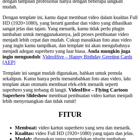
dengan tampilan profesional hanya dengan beberapa langkah
mudah.
Dengan template ini, kamu dapat membuat video dalam kualitas Full
HD (1920×1080), yang berarti gambar dan video yang dihasilkan
sangat jelas dan tajam. Yang menarik, kamu tidak perlu plugin
tambahan untuk menggunakannya, jadi proses pembuatan video
menjadi lebih cepat dan mudah. Cukup masukkan foto atau video
yang ingin kamu tampilkan, dan template ini akan mengubahnya
menjadi adegan superhero yang luar biasa.
Anda mungkin juga
ingin mengunduh
:
VideoHive – Happy Birthday Greeting Cards
[AEP]
Template ini sangat mudah digunakan, bahkan untuk pemula
sekalipun. Kamu hanya perlu menambahkan foto atau video, lalu
template akan otomatis membuat efek-efek menarik seperti
superhero yang terbang di langit.
VideoHive – Flying Cartoon
Superhero Slideshow
membuat pembuatan video kartun menjadi
lebih menyenangkan dan tidak rumit!
FITUR
Membuat:
video kartun superhero yang seru dan menarik.
Kualitas:
video Full HD (1920×1080) yang tajam dan jelas.
Mudah:
digunakan tanpa memerlukan plugin tambahan.