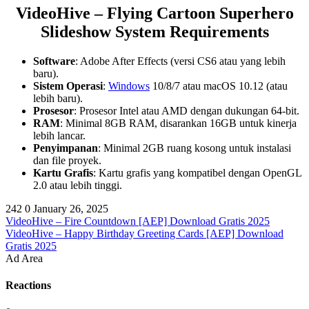
VideoHive – Flying Cartoon Superhero
Slideshow System Requirements
Software
: Adobe After Effects (versi CS6 atau yang lebih
baru).
Sistem Operasi
:
Windows
10/8/7 atau macOS 10.12 (atau
lebih baru).
Prosesor
: Prosesor Intel atau AMD dengan dukungan 64-bit.
RAM
: Minimal 8GB RAM, disarankan 16GB untuk kinerja
lebih lancar.
Penyimpanan
: Minimal 2GB ruang kosong untuk instalasi
dan file proyek.
Kartu Grafis
: Kartu grafis yang kompatibel dengan OpenGL
2.0 atau lebih tinggi.
242
0
January 26, 2025
VideoHive – Fire Countdown [AEP] Download Gratis 2025
VideoHive – Happy Birthday Greeting Cards [AEP] Download
Gratis 2025
Ad Area
Reactions