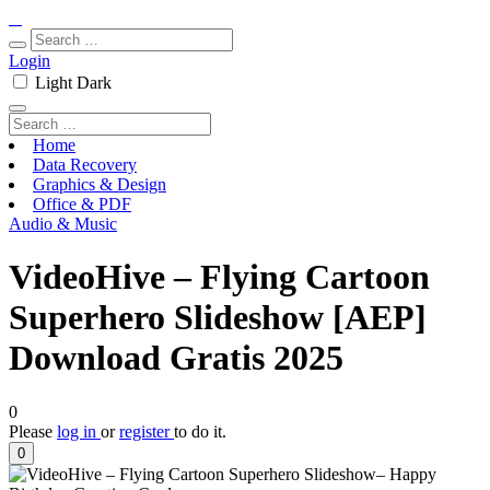
Login
Light
Dark
Home
Data Recovery
Graphics & Design
Office & PDF
Audio & Music
VideoHive – Flying Cartoon
Superhero Slideshow [AEP]
Download Gratis 2025
0
Please
log in
or
register
to do it.
0