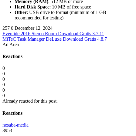
Memory (RAM)
: 512 MB or more
Hard Disk Space
: 10 MB of free space
Other
: USB drive to format (minimum of 1 GB
recommended for testing)
257
0
December 12, 2024
Eventide 2016 Stereo Room Download Gratis 3.7.11
MiTeC Task Manager DeLuxe Download Gratis 4.8.7
Ad Area
Reactions
0
0
0
0
0
0
Already reacted for this post.
Reactions
nesaba-media
3953