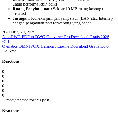
untuk performa lebih baik)
Ruang Penyimpanan:
Sekitar 10 MB ruang kosong untuk
instalasi
Jaringan:
Koneksi jaringan yang stabil (LAN atau Internet)
dengan pengaturan port forwarding yang benar.
284
0
July 20, 2025
AutoDWG PDF to DWG Converter Pro Download Gratis 2026
v5.1
Cymatics OMNIVOX Harmony Engine Download Gratis 1.0.0
Ad Area
Reactions
0
0
0
0
0
0
Already reacted for this post.
Reactions