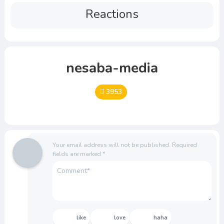
Reactions
nesaba-media
3953
Your email address will not be published.
Required
fields are marked
*
like
love
haha