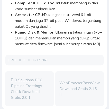
Compiler & Build Tools
:Untuk membangun dari
kode sumber diperlukan.
Arsitektur CPU
:Dukungan untuk versi 64‑bit
modern dan juga 32‑bit pada Windows, tergantung
paket Qt yang dipilih .
Ruang Disk & Memori
:Ukuran instalasi ringan (~5–
10 MB) dan memerlukan memori yang cukup untuk
memuat citra firmware (senilai beberapa ratus MB) .
293
0
July 17, 2025
B Solutions PCC -
WebBrowserPassView
Pipeline Crossings
Download Gratis 2.15
Check Download
Gratis 2.0.1