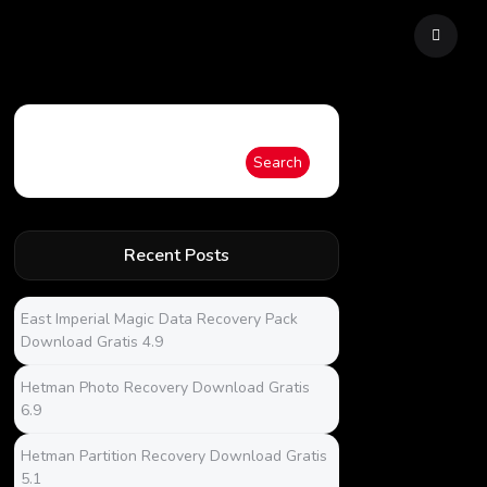
Search
Search
Recent Posts
East Imperial Magic Data Recovery Pack
Download Gratis 4.9
Hetman Photo Recovery Download Gratis
6.9
Hetman Partition Recovery Download Gratis
5.1