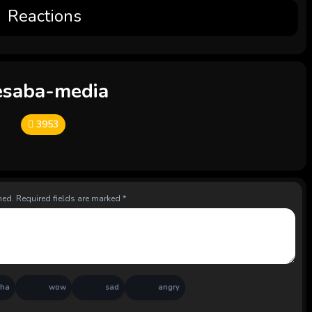
Reactions
esaba-media
3953
hed.
Required fields are marked
*
aha
wow
sad
angry