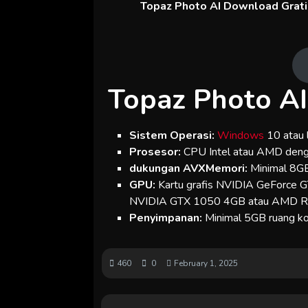
Topaz Photo AI Download Gratis
Topaz Photo A
Sistem Operasi:
Windows
10 atau l
Prosesor:
CPU Intel atau AMD den
dukungan AVXMemori:
Minimal 8GB
GPU:
Kartu grafis NVIDIA GeForce
NVIDIA GTX 1050 4GB atau AMD R
Penyimpanan:
Minimal 5GB ruang kos
460
0
February 1, 2025