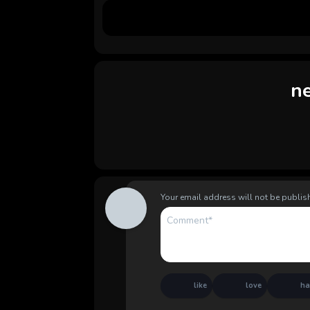
n
Your email address will not be publis
like
love
h