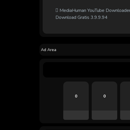
MediaHuman YouTube Downloade
Download Gratis 3.9.9.94
Ad Area
0
0