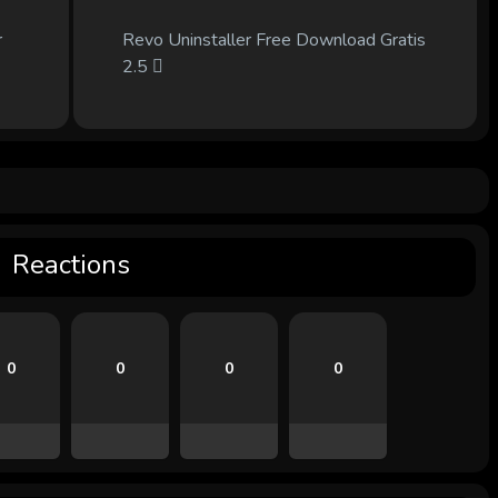
r
Revo Uninstaller Free Download Gratis
2.5
Reactions
0
0
0
0