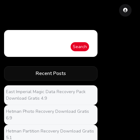
Search
Search
Recent Posts
East Imperial Magic Data Recovery Pack
Download Gratis 4.9
Hetman Photo Recovery Download Gratis
6.9
Hetman Partition Recovery Download Gratis
5.1