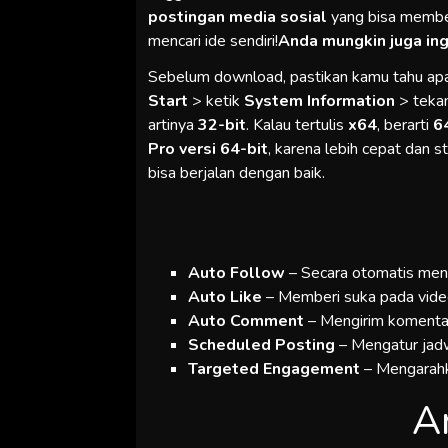
postingan media sosial
yang bisa memberi
mencari ide sendiri!
Anda mungkin juga in
Sebelum download, pastikan kamu tahu a
Start
> ketik
System Information
> teka
artinya
32-bit
. Kalau tertulis
x64
, berarti
6
Pro versi 64-bit
, karena lebih cepat dan st
bisa berjalan dengan baik.
Auto Follow
– Secara otomatis meng
Auto Like
– Memberi suka pada video 
Auto Comment
– Mengirim komentar
Scheduled Posting
– Mengatur jadw
Targeted Engagement
– Mengarahk
A