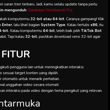
 saran tren terbaru. Jadi, kamu selalu update tanpa perlu
gin mengunduh
:
Database Workbench Pro
pakah komputermu
32-bit atau 64-bit
. Caranya gampang! Klik
n
Enter
, lalu lihat bagian
System Type
. Kalau tertulis
x86
, itu
4-bit.
Kalau komputermu
64-bit
, lebih baik pilih
TikTok Bot
abil. Tapi kalau
32-bit
, pastikan download versi 32-bit agar
FITUR
ikuti pengguna lain untuk meningkatkan interaksi.
sesuai target konten yang dipilih.
 otomatis untuk menarik perhatian.
al unggahan video secara otomati
an interaksi pada video dengan tema pengikut yang relevan.
ntarmuka