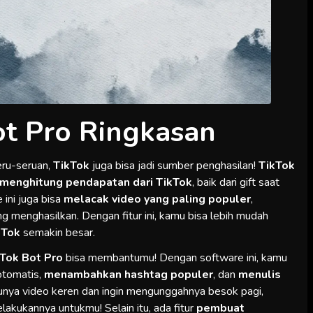
ot Pro Ringkasan
eru-seruan,
TikTok
juga bisa jadi sumber penghasilan!
TikTok
menghitung pendapatan dari TikTok
, baik dari gift saat
 ini juga bisa
melacak video yang paling populer
,
 menghasilkan. Dengan fitur ini, kamu bisa lebih mudah
kTok
semakin besar.
kTok Bot Pro
bisa membantumu! Dengan software ini, kamu
otomatis,
menambahkan hashtag populer
, dan
menulis
punya video keren dan ingin mengunggahnya besok pagi,
elakukannya untukmu! Selain itu, ada fitur
pembuat