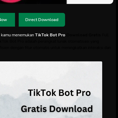
Now
Direct Download
a kamu menemukan
TikTok Bot Pro
Download Gratis
Full
TikTok Bot Pro adalah perangkat lunak otomatisasi yang
sien dengan fitur otomatis untuk meningkatkan interaksi dan