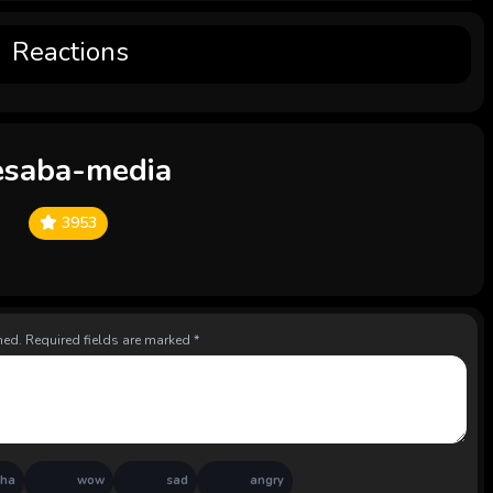
Reactions
esaba-media
3953
hed.
Required fields are marked
*
aha
wow
sad
angry