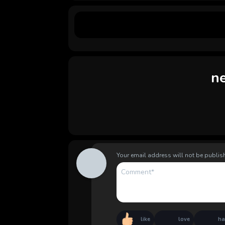
n
Your email address will not be publis
like
love
h