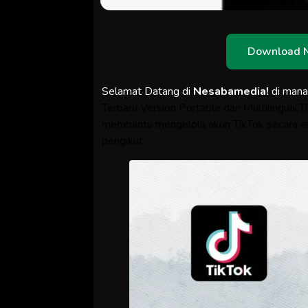
Download 
Selamat Datang di
Nesabamedia!
di man
Terbaru Version Portable dan Multilingual.
membantu mengelola akun TikTok secara efi
pengikut.