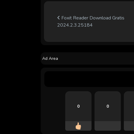
Foxit Reader Download Gratis
2024.2.3.25184
Ad Area
0
0