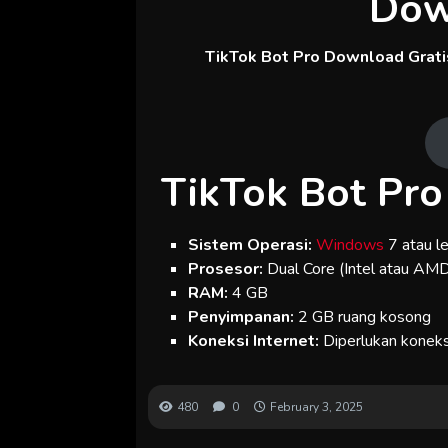
Dow
TikTok Bot Pro Download Gratis
TikTok Bot Pr
Sistem Operasi:
Windows
7 atau l
Prosesor:
Dual Core (Intel atau AM
RAM:
4 GB
Penyimpanan:
2 GB ruang kosong
Koneksi Internet:
Diperlukan koneksi
480
0
February 3, 2025