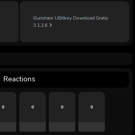
iSunshare UBitkey Download Gratis
3.1.2.6
Reactions
0
0
0
0