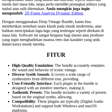
musik dari masa lalu, tanpa perlu memiliki perangkat aslinya yang
mahal atau sulit ditemukan.
Anda mungkin juga ingin
mengunduh
:
2D Frame Analysis Dynamic Edition
Dengan menggunakan Deep Vintage Bundle, kamu bisa
memberikan sentuhan suara klasik pada musik modernmu, atau
bahkan menciptakan lagu-lagu yang terdengar seperti direkam di
masa lalu. Software ini sangat berguna bagi musisi atau produser
yang ingin menghadirkan nuansa retro dan karakter yang unik
dalam karya musik mereka.
FITUR
High-Quality Emulation
: The bundle accurately emulates
the sound and behavior of iconic vintage.
Diverse Synth Sounds
: It covers a wide range of
synthesizers from different eras, providing.
User-Friendly Interface
: Each plugin in the bundle is
designed with an intuitive interface, making it.
Authentic Presets
: The bundle includes a variety of presets
based on the original synths, allowing.
Compatibility
: These plugins are typically (Digital Audio
Workstations) and support both Windows and macOS
platforms.