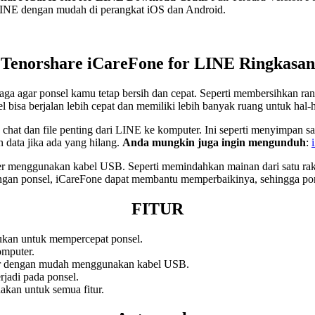
INE dengan mudah di perangkat iOS dan Android.
Tenorshare iCareFone for LINE Ringkasan
aga agar ponsel kamu tetap bersih dan cepat. Seperti membersihkan 
l bisa berjalan lebih cepat dan memiliki lebih banyak ruang untuk hal-h
at dan file penting dari LINE ke komputer. Ini seperti menyimpan s
data jika ada yang hilang.
Anda mungkin juga ingin mengunduh
:
r menggunakan kabel USB. Seperti memindahkan mainan dari satu rak
an ponsel, iCareFone dapat membantu memperbaikinya, sehingga pons
FITUR
ukan untuk mempercepat ponsel.
omputer.
er dengan mudah menggunakan kabel USB.
jadi pada ponsel.
kan untuk semua fitur.