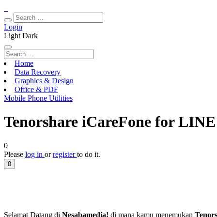
Login
Light
Dark
Home
Data Recovery
Graphics & Design
Office & PDF
Mobile Phone Utilities
Tenorshare iCareFone for LINE 
0
Please
log in
or
register
to do it.
0
Selamat Datang di
Nesabamedia!
di mana kamu menemukan
Tenors