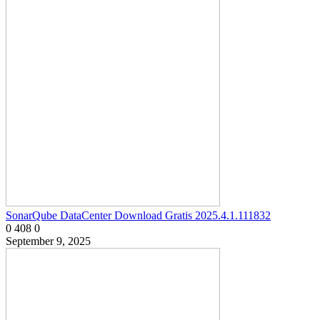
SonarQube DataCenter Download Gratis 2025.4.1.111832
0
408
0
September 9, 2025