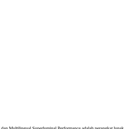
e dan Multilingual.Superluminal Performance adalah perangkat lunak