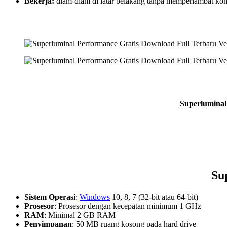
Bekerja:
diam-diam di latar belakang tanpa memperlambat kom
Superluminal
Su
Sistem Operasi
:
Windows
10, 8, 7 (32-bit atau 64-bit)
Prosesor
: Prosesor dengan kecepatan minimum 1 GHz
RAM
: Minimal 2 GB RAM
Penyimpanan
: 50 MB ruang kosong pada hard drive