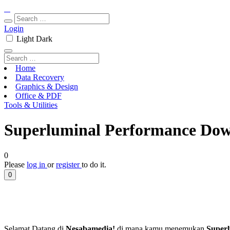
Login
Light
Dark
Home
Data Recovery
Graphics & Design
Office & PDF
Tools & Utilities
Superluminal Performance Down
0
Please
log in
or
register
to do it.
0
Selamat Datang di
Nesabamedia!
di mana kamu menemukan
Super