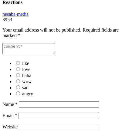
Reactions
nesaba-media
3953
Your email address will not be published.
Required fields are
marked
*
like
love
haha
wow
sad
angry
Name
*
Email
*
Website