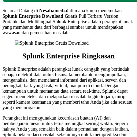
Selamat Datang di
Nesabamedia!
di mana kamu menemukan
Splunk Enterprise Download Gratis
Full Terbaru Version
Portable dan Multilingual.Splunk Enterprise adalah perangkat lunak
yang membantu data dari berbagai sumber untuk mendapatkan
wawasan dan pemecahan masalah.
Splunk Enterprise Ringkasan
Splunk Enterprise adalah perangkat lunak canggih yang bertindak
sebagai detektif data untuk bisnis. Ia membantu mengumpulkan,
menganalisis, dan memahami informasi dari aplikasi, server, dan
perangkat, baik yang fisik, virtual, maupun di cloud. Dengan
kemampuan untuk memantau data secara real-time, Splunk dapat
segera mendeteksi dan melaporkan masalah begitu terjadi, mirip
seperti kamera keamanan yang memberi tahu Anda jika ada sesuatu
yang mencurigakan.
Perangkat ini menggunakan kecerdasan buatan (AI) dan
pembelajaran mesin untuk terus meningkat seiring waktu. Seperti
halnya Anda yang semakin baik dalam permainan dengan latihan,
Splunk belajar dari masalah sebelumnya untuk memprediksi dan