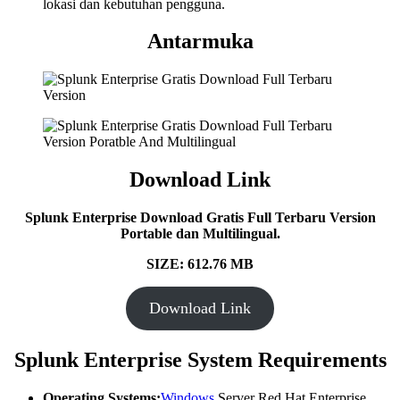
lokasi dan kebutuhan pengguna.
Antarmuka
Download Link
Splunk Enterprise Download Gratis Full Terbaru Version
Portable dan Multilingual.
SIZE: 612.76 MB
Download Link
Splunk Enterprise System Requirements
Operating Systems:
Windows
Server Red Hat Enterprise