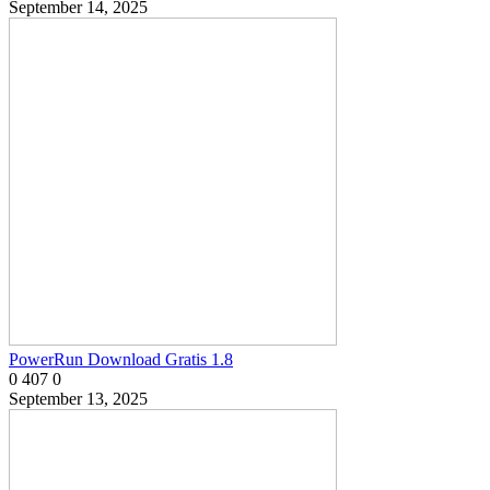
September 14, 2025
PowerRun Download Gratis 1.8
0
407
0
September 13, 2025