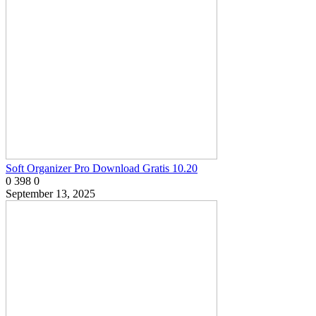
Soft Organizer Pro Download Gratis 10.20
0
398
0
September 13, 2025