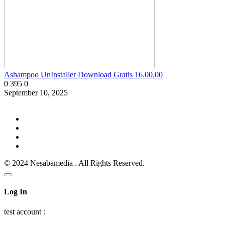
Ashampoo UnInstaller Download Gratis 16.00.00
0
395
0
September 10, 2025
© 2024 Nesabamedia . All Rights Reserved.
Log In
test account :