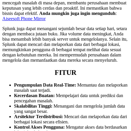
mencegah masalah di masa depan, membantu perusahaan membuat
keputusan yang lebih cerdas dan proaktif. Ini memastikan bahwa
bisnis dapat efektif.
Anda mungkin juga ingin mengunduh
:
Aiseesoft Phone Mirror
Splunk juga dapat menangani sejumlah besar data setiap hari, setara
dengan membaca jutaan buku. Jika volume data meningkat, Anda
bisa menambah lebih banyak server untuk mengelolanya. Selain itu,
Splunk dapat mencari dan melaporkan data dari berbagai lokasi,
memungkinkan pengguna di berbagai tempat melihat data sesuai
dengan kebutuhan mereka. Ini mempermudah perusahaan dalam
mengelola dan memanfaatkan data mereka secara menyeluruh.
FITUR
Pengumpulan Data Real-Time:
Memantau dan melaporkan
masalah saat terjadi.
Kecerdasan Buatan:
Mempelajari data untuk prediksi dan
pencegahan masalah.
Skalabilitas Tinggi:
Menangani dan mengelola jumlah data
yang sangat besar.
Arsitektur Terdistribusi:
Mencari dan melaporkan data dari
berbagai lokasi secara efisien.
Kontrol Akses Pengguna:
Mengatur akses data berdasarkan