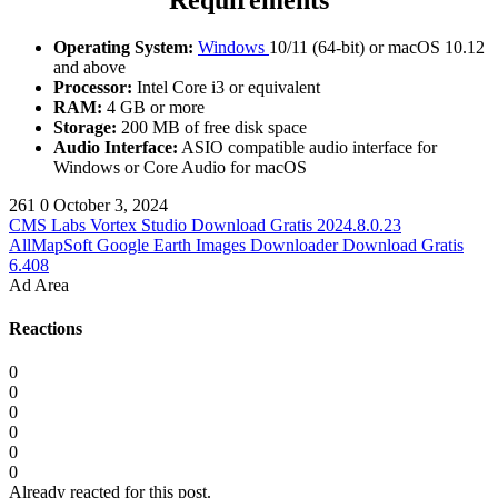
Requirements
Operating System:
Windows
10/11 (64-bit) or macOS 10.12
and above
Processor:
Intel Core i3 or equivalent
RAM:
4 GB or more
Storage:
200 MB of free disk space
Audio Interface:
ASIO compatible audio interface for
Windows or Core Audio for macOS
261
0
October 3, 2024
CMS Labs Vortex Studio Download Gratis 2024.8.0.23
AllMapSoft Google Earth Images Downloader Download Gratis
6.408
Ad Area
Reactions
0
0
0
0
0
0
Already reacted for this post.